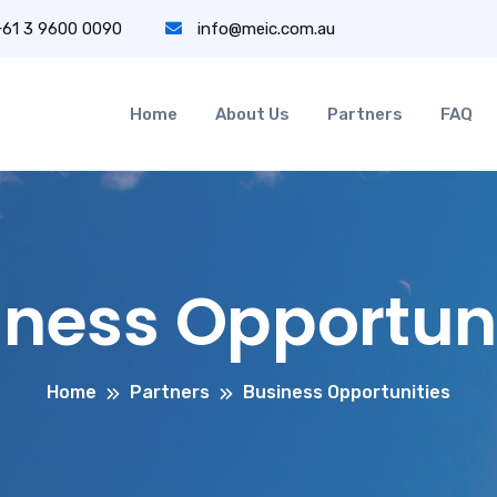
+61 3 9600 0090
info@meic.com.au
Home
About Us
Partners
FAQ
iness Opportuni
Home
Partners
Business Opportunities