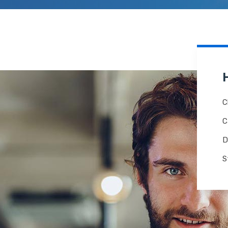
C
C
D
S